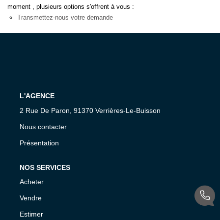
moment , plusieurs options s'offrent à vous :
Présentation De L'agence
Transmettez-nous votre demande
Nous Rejoindre
Nos Actualités
Avis Clients
CONTACT
L'AGENCE
2 Rue De Paron, 91370 Verrières-Le-Buisson
Nous contacter
Présentation
NOS SERVICES
Acheter
Vendre
Estimer