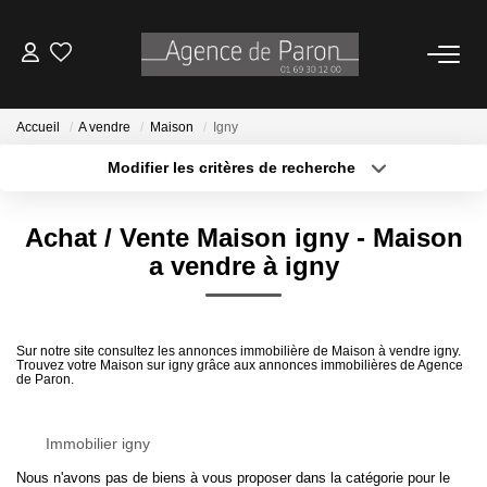
ACHETER
Accueil
A vendre
Maison
Igny
Modifier les critères de recherche
VENDRE
Localisation
Type de bien
Surface min
Budget max
Achat / Vente Maison igny - Maison
BIENS VENDUS
a vendre à igny
Plus de critères
Créer une alerte
ESTIMATION
Estimez Votre Bien En Ligne
Sur notre site consultez les annonces immobilière de Maison à vendre igny.
Trouvez votre Maison sur igny grâce aux annonces immobilières de Agence
de Paron.
Demandez Votre Estimation À L'agence
Immobilier igny
AGENCE
Nous n'avons pas de biens à vous proposer dans la catégorie pour le