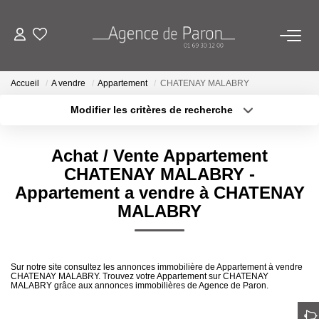
ACHETER
Accueil
A vendre
Appartement
CHATENAY MALABRY
Modifier les critères de recherche
VENDRE
Localisation
Type de bien
Localisation
Sélectionnez...
Achat / Vente Appartement
BIENS VENDUS
Surface min
Budget max
CHATENAY MALABRY -
Appartement a vendre à CHATENAY
ESTIMATION
Plus de critères
Créer une alerte
MALABRY
Estimez Votre Bien En Ligne
Demandez Votre Estimation À L'agence
Sur notre site consultez les annonces immobilière de Appartement à vendre
CHATENAY MALABRY. Trouvez votre Appartement sur CHATENAY
MALABRY grâce aux annonces immobilières de Agence de Paron.
AGENCE