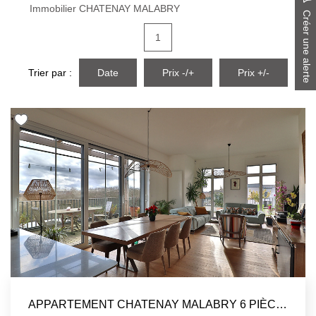
Immobilier CHATENAY MALABRY
Créer une alerte
Présentation De L'agence
1
Nous Rejoindre
Nos Actualités
Trier par :
Date
Prix -/+
Prix +/-
Avis Clients
CONTACT
APPARTEMENT CHATENAY MALABRY 6 PIÈCE(S) 130 M2