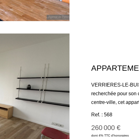
salle de bains et de
stationnement extérie
complètent ce bien.
VERRIERES-LE-BUISS
recherchée pour son c
centre-ville, cet app
offre un cadre de vie
Ref. : 568
D'une superficie de 7
260 000 €
séjour parqueté baign
dont 4% TTC d'honoraires
aménagée, d'un celli