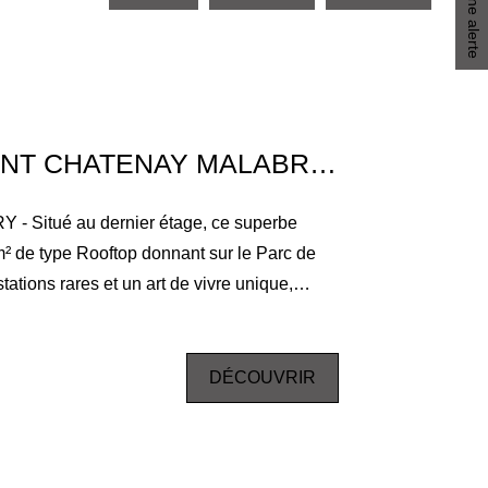
Créer une alerte
APPARTEMENT CHATENAY MALABRY 6 PIÈCE(S) 130 M2
Situé au dernier étage, ce superbe
² de type Rooftop donnant sur le Parc de
tations rares et un art de vivre unique,
fique terrasse aménagée de 130 m²
zi. Dès l'entrée, vous découvrirez une
quetée, baignée de lumière, avec une
DÉCOUVRIR
de 3,20 m, prolongée par une cuisine
t équipée, idéale pour recevoir. L'espace
r une arrière-cuisine, une buanderie, ainsi