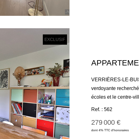
et d'une chambre avec
Une cave en sous-sol
EXCLUSIF
VERRIÈRES-LE-BUISS
verdoyante recherchée
écoles et le centre-vi
en bon état se compo
Ref. : 562
cuisine ouverte aména
279 000 €
ainsi que d'un séjour 
dont 4% TTC d'honoraires
dégagement dessert d