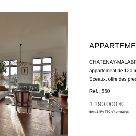
CHATENAY-MALABRY - 
appartement de 130 m
Sceaux, offre des pres
ouvert sur une magni
Ref. : 550
agrémentée d'un jacuz
1 190 000 €
réception double par
dont 2.5% TTC d'honoraires
hauteur sous plafond 
américaine entièremen
de vie est complété pa