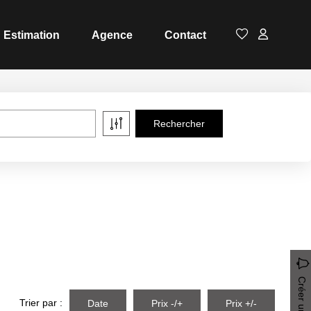
Estimation
Agence
Contact
Trier par :
Date
Prix -/+
Prix +/-