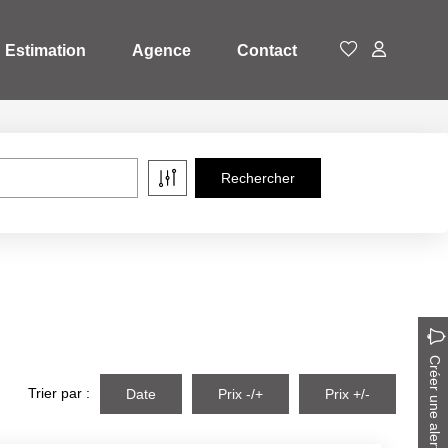
Estimation
Agence
Contact
Créer une alerte
Trier par :
Date
Prix -/+
Prix +/-