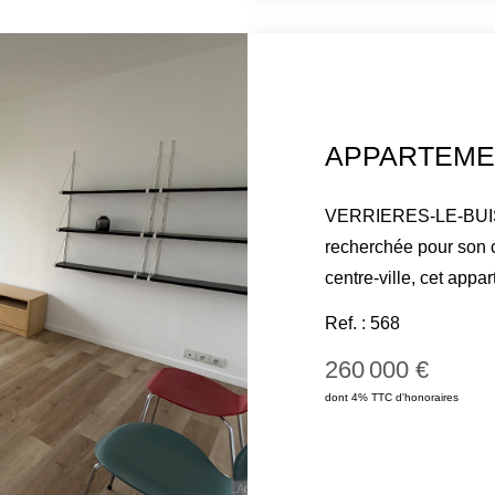
VERRIERES-LE-BUISS
recherchée pour son c
centre-ville, cet app
offre un cadre de vie
Ref. : 568
D'une superficie de 7
260 000 €
séjour parqueté baign
dont 4% TTC d'honoraires
aménagée, d'un celli
supplémentaire, ainsi
placards intégrés - l
bureau. La partie nuit