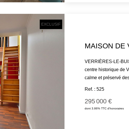
séparé avec lave-mai
débarras complètent c
est vendu avec une pl
EXCLUSIF
cave en sous-sol, atou
VERRIÈRES-LE-BUISS
centre historique de 
calme et préservé des
ville et l'appartemen
Ref. : 525
ce bien entièrement 
295 000 €
m². Alliant le charme 
dont 3.86% TTC d'honoraires
compose : Au rez-de-
avec une cuisine amé
desservant deux belle