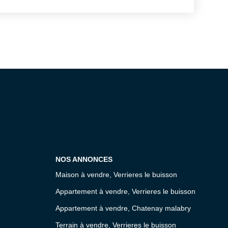
l'étage : Un large palier avec rangements,
parentale avec placards intégrés et une
ouche privative avec WC. Maison idéale
ur l'exercice d'une profession libérale,
ion fonctionnelle et son emplacement
ns tarder !
NOS ANNONCES
Maison à vendre, Verrieres le buisson
Appartement à vendre, Verrieres le buisson
Appartement à vendre, Chatenay malabry
Terrain à vendre, Verrieres le buisson