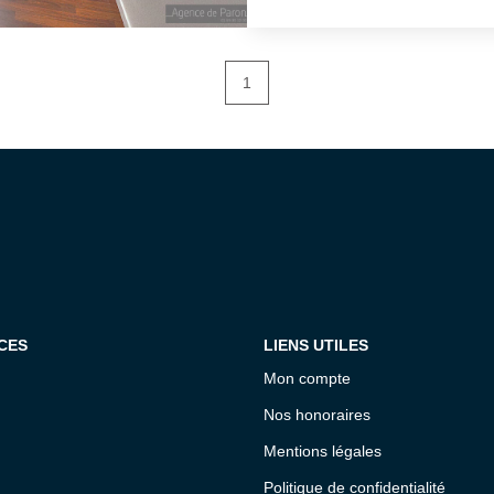
de douche avec WC. À 
une magnifique suite 
spacieuse salle de d
1
pour une famille ou po
grâce à sa configurat
recherché. À visiter sa
CES
LIENS UTILES
Mon compte
Nos honoraires
Mentions légales
Politique de confidentialité