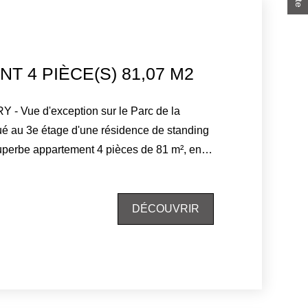
T 4 PIÈCE(S) 81,07 M2
Vue d'exception sur le Parc de la
uperbe appartement 4 pièces de 81 m², en
 par ses prestations soignées et son
able sur le
Loups, il offre un cadre de vie paisible,
DÉCOUVRIR
coeur d'un secteur prisé. L'entrée avec
 élégant séjour parqueté, baigné de
n large balcon exposé plein sud, sans aucun
e espace de détente à profiter toute l'année.
nt équipée, est prolongée par un