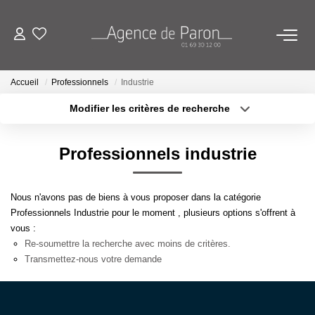
ACHETER
Accueil
Professionnels
Industrie
Modifier les critères de recherche
VENDRE
Localisation
Type de bien
Localisation
Sélectionnez...
Professionnels industrie
BIENS VENDUS
Surface min
Budget max
ESTIMATION
Nous n'avons pas de biens à vous proposer dans la catégorie
Plus de critères
Créer une alerte
Professionnels Industrie pour le moment , plusieurs options s'offrent à
vous :
Estimez Votre Bien En Ligne
Re-soumettre la recherche avec moins de critères.
Demandez Votre Estimation À L'agence
Transmettez-nous votre demande
AGENCE