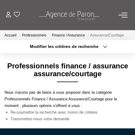
ACHETER
Accueil
Professionnels
Finance / Assurance
Assurance/Courtage
Modifier les critères de recherche
VENDRE
Localisation
Type de bien
Localisation
Sélectionnez...
Professionnels finance / assurance
BIENS VENDUS
Surface min
Budget max
assurance/courtage
ESTIMATION
Plus de critères
Créer une alerte
Nous n'avons pas de biens à vous proposer dans la catégorie
Estimez Votre Bien En Ligne
Professionnels Finance / Assurance Assurance/Courtage pour le
moment , plusieurs options s'offrent à vous :
Demandez Votre Estimation À L'agence
Re-soumettre la recherche avec moins de critères.
Transmettez-nous votre demande
AGENCE