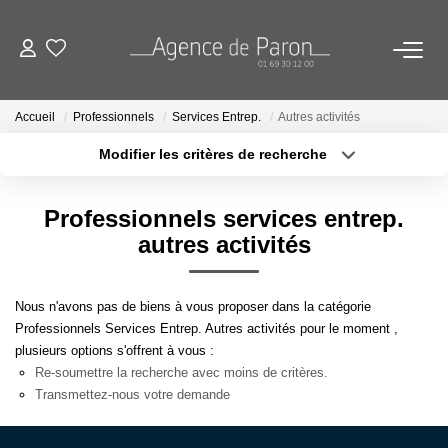
ACHETER
Accueil
Professionnels
Services Entrep.
Autres activités
Modifier les critères de recherche
VENDRE
Localisation
Type de bien
Localisation
Sélectionnez...
Professionnels services entrep.
BIENS VENDUS
Surface min
Budget max
autres activités
ESTIMATION
Plus de critères
Créer une alerte
Nous n'avons pas de biens à vous proposer dans la catégorie
Estimez Votre Bien En Ligne
Professionnels Services Entrep. Autres activités pour le moment ,
plusieurs options s'offrent à vous :
Demandez Votre Estimation À L'agence
Re-soumettre la recherche avec moins de critères.
Transmettez-nous votre demande
AGENCE