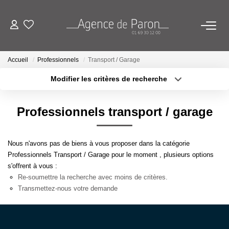
ACHETER
Accueil
Professionnels
Transport / Garage
Modifier les critères de recherche
VENDRE
Localisation
Type de bien
Localisation
Sélectionnez...
Professionnels transport / garage
BIENS VENDUS
Surface min
Budget max
ESTIMATION
Nous n'avons pas de biens à vous proposer dans la catégorie
Plus de critères
Créer une alerte
Professionnels Transport / Garage pour le moment , plusieurs options
s'offrent à vous :
Estimez Votre Bien En Ligne
Re-soumettre la recherche avec moins de critères.
Demandez Votre Estimation À L'agence
Transmettez-nous votre demande
AGENCE