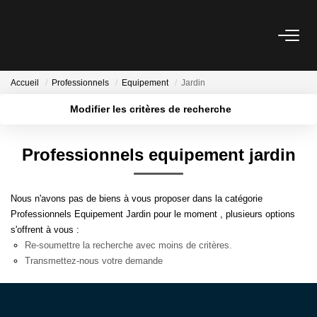
ACHETER
Accueil
Professionnels
Equipement
Jardin
Modifier les critères de recherche
VENDRE
Localisation
Type de bien
Surface min
Budget max
Professionnels equipement jardin
BIENS VENDUS
Plus de critères
Créer une alerte
ESTIMATION
Nous n'avons pas de biens à vous proposer dans la catégorie
Professionnels Equipement Jardin pour le moment , plusieurs options
Estimez Votre Bien En Ligne
s'offrent à vous :
Re-soumettre la recherche avec moins de critères.
Demandez Votre Estimation À L'agence
Transmettez-nous votre demande
AGENCE