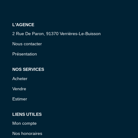
Présentation De L'agence
Nous Rejoindre
L'AGENCE
Nos Actualités
2 Rue De Paron, 91370 Verrières-Le-Buisson
Avis Clients
Nous contacter
Présentation
CONTACT
NOS SERVICES
Acheter
Vendre
Estimer
LIENS UTILES
Mon compte
Nos honoraires