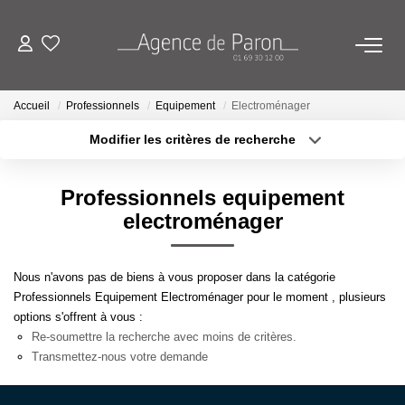
ACHETER
Accueil
Professionnels
Equipement
Electroménager
Modifier les critères de recherche
VENDRE
Localisation
Type de bien
Localisation
Sélectionnez...
Professionnels equipement
BIENS VENDUS
Surface min
Budget max
electroménager
ESTIMATION
Plus de critères
Créer une alerte
Nous n'avons pas de biens à vous proposer dans la catégorie
Estimez Votre Bien En Ligne
Professionnels Equipement Electroménager pour le moment , plusieurs
options s'offrent à vous :
Demandez Votre Estimation À L'agence
Re-soumettre la recherche avec moins de critères.
Transmettez-nous votre demande
AGENCE