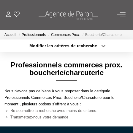
ACHETER
Accueil
Professionnels
Commerces Prox.
Boucherie/Charcuterie
Modifier les critères de recherche
VENDRE
Localisation
Type de bien
Localisation
Sélectionnez...
Professionnels commerces prox.
BIENS VENDUS
Surface min
Budget max
boucherie/charcuterie
ESTIMATION
Plus de critères
Créer une alerte
Nous n'avons pas de biens à vous proposer dans la catégorie
Estimez Votre Bien En Ligne
Professionnels Commerces Prox. Boucherie/Charcuterie pour le
moment , plusieurs options s'offrent à vous :
Demandez Votre Estimation À L'agence
Re-soumettre la recherche avec moins de critères.
Transmettez-nous votre demande
AGENCE