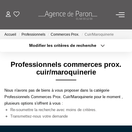
ACHETER
Accueil
Professionnels
Commerces Prox.
Cuir/Maroquinerie
Modifier les critères de recherche
VENDRE
Localisation
Type de bien
Localisation
Sélectionnez...
Professionnels commerces prox.
BIENS VENDUS
Surface min
Budget max
cuir/maroquinerie
ESTIMATION
Plus de critères
Créer une alerte
Nous n'avons pas de biens à vous proposer dans la catégorie
Estimez Votre Bien En Ligne
Professionnels Commerces Prox. Cuir/Maroquinerie pour le moment ,
plusieurs options s'offrent à vous :
Demandez Votre Estimation À L'agence
Re-soumettre la recherche avec moins de critères.
Transmettez-nous votre demande
AGENCE