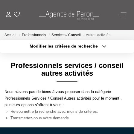
ACHETER
Accueil
Professionnels
Services / Conseil
Autres activités
Modifier les critères de recherche
VENDRE
Localisation
Type de bien
Localisation
Sélectionnez...
Professionnels services / conseil
BIENS VENDUS
Surface min
Budget max
autres activités
ESTIMATION
Plus de critères
Créer une alerte
Nous n'avons pas de biens à vous proposer dans la catégorie
Estimez Votre Bien En Ligne
Professionnels Services / Conseil Autres activités pour le moment ,
plusieurs options s'offrent à vous :
Demandez Votre Estimation À L'agence
Re-soumettre la recherche avec moins de critères.
Transmettez-nous votre demande
AGENCE