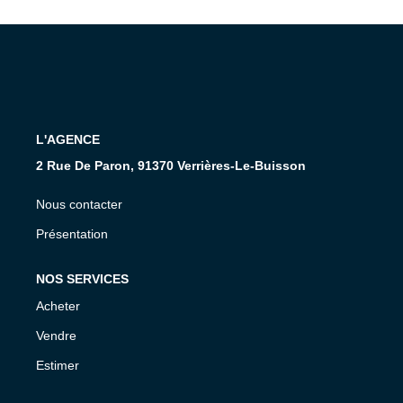
Présentation De L'agence
Nous Rejoindre
Nos Actualités
Avis Clients
L'AGENCE
2 Rue De Paron, 91370 Verrières-Le-Buisson
CONTACT
Nous contacter
Présentation
NOS SERVICES
Acheter
Vendre
Estimer