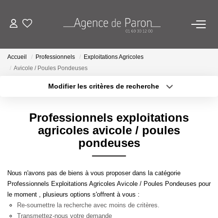
ACHETER
Accueil
Professionnels
Exploitations Agricoles
Avicole / Poules Pondeuses
VENDRE
Modifier les critères de recherche
Localisation
Type de bien
Localisation
Sélectionnez...
BIENS VENDUS
Professionnels exploitations
Surface min
Budget max
agricoles avicole / poules
ESTIMATION
pondeuses
Plus de critères
Créer une alerte
Estimez Votre Bien En Ligne
Nous n'avons pas de biens à vous proposer dans la catégorie
Demandez Votre Estimation À L'agence
Professionnels Exploitations Agricoles Avicole / Poules Pondeuses pour
le moment , plusieurs options s'offrent à vous :
Re-soumettre la recherche avec moins de critères.
AGENCE
Transmettez-nous votre demande