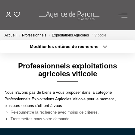
ACHETER
Accueil
Professionnels
Exploitations Agricoles
Viticole
Modifier les critères de recherche
VENDRE
Localisation
Type de bien
Localisation
Sélectionnez...
Professionnels exploitations
BIENS VENDUS
Surface min
Budget max
agricoles viticole
ESTIMATION
Plus de critères
Créer une alerte
Nous n'avons pas de biens à vous proposer dans la catégorie
Estimez Votre Bien En Ligne
Professionnels Exploitations Agricoles Viticole pour le moment ,
plusieurs options s'offrent à vous :
Demandez Votre Estimation À L'agence
Re-soumettre la recherche avec moins de critères.
Transmettez-nous votre demande
AGENCE