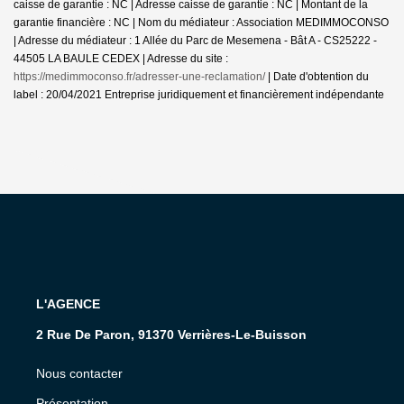
caisse de garantie : NC | Adresse caisse de garantie : NC | Montant de la
garantie financière : NC | Nom du médiateur : Association MEDIMMOCONSO
| Adresse du médiateur : 1 Allée du Parc de Mesemena - Bât A - CS25222 -
44505 LA BAULE CEDEX | Adresse du site :
https://medimmoconso.fr/adresser-une-reclamation/
| Date d'obtention du
label : 20/04/2021
Entreprise juridiquement et financièrement indépendante
L'AGENCE
2 Rue De Paron, 91370 Verrières-Le-Buisson
Nous contacter
Présentation