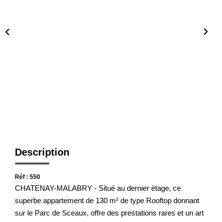
Présentation De L'agence
Nous Rejoindre
Nos Actualités
Avis Clients
CONTACT
Description
Réf : 550
CHATENAY-MALABRY - Situé au dernier étage, ce
superbe appartement de 130 m² de type Rooftop donnant
sur le Parc de Sceaux, offre des prestations rares et un art