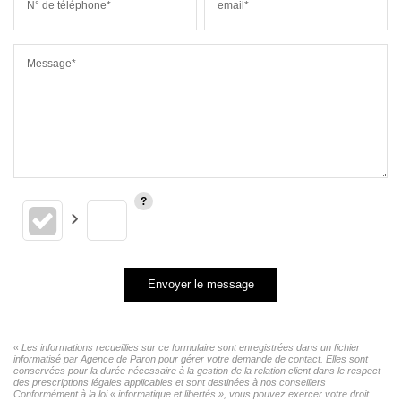
N° de téléphone*
email*
Message*
Envoyer le message
« Les informations recueillies sur ce formulaire sont enregistrées dans un fichier
informatisé par Agence de Paron pour gérer votre demande de contact. Elles sont
conservées pour la durée nécessaire à la gestion de la relation client dans le respect
des prescriptions légales applicables et sont destinées à nos conseillers
Conformément à la loi « informatique et libertés », vous pouvez exercer votre droit