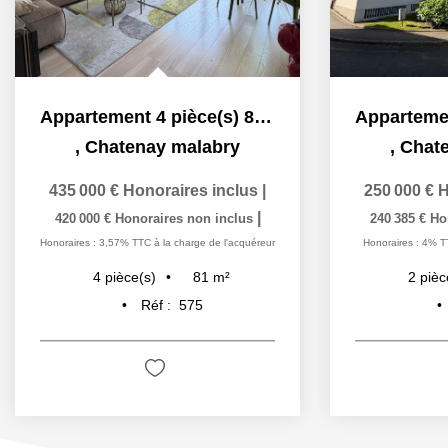
Appartement 4 pièce(s) 81,07 m2
,
Chatenay malabry
,
Chat
435 000 €
Honoraires inclus
|
250 000 €
H
|
420 000 €
Honoraires non inclus
240 385 €
Ho
Honoraires : 3,57% TTC à la charge de l'acquéreur
Honoraires : 4% T
81
m²
4
pièce(s)
2
pièc
Réf :
575