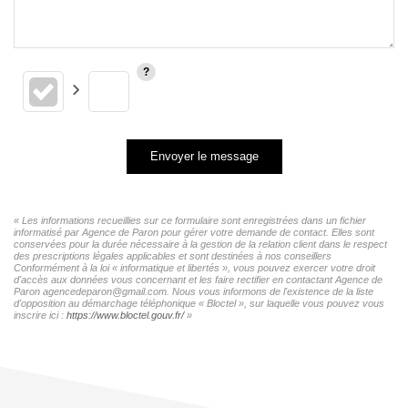
Envoyer le message
« Les informations recueillies sur ce formulaire sont enregistrées dans un fichier
informatisé par Agence de Paron pour gérer votre demande de contact. Elles sont
conservées pour la durée nécessaire à la gestion de la relation client dans le respect
des prescriptions légales applicables et sont destinées à nos conseillers
Conformément à la loi « informatique et libertés », vous pouvez exercer votre droit
d'accès aux données vous concernant et les faire rectifier en contactant Agence de
Paron agencedeparon@gmail.com. Nous vous informons de l'existence de la liste
d'opposition au démarchage téléphonique « Bloctel », sur laquelle vous pouvez vous
inscrire ici :
https://www.bloctel.gouv.fr/
»