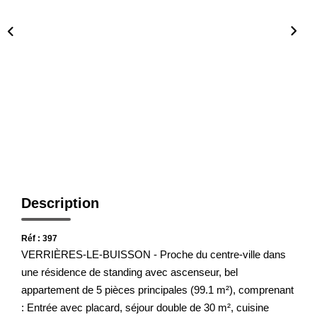
Présentation De L'agence
Nous Rejoindre
Nos Actualités
Avis Clients
CONTACT
Description
Réf : 397
VERRIÈRES-LE-BUISSON - Proche du centre-ville dans
une résidence de standing avec ascenseur, bel
appartement de 5 pièces principales (99.1 m²), comprenant
: Entrée avec placard, séjour double de 30 m², cuisine