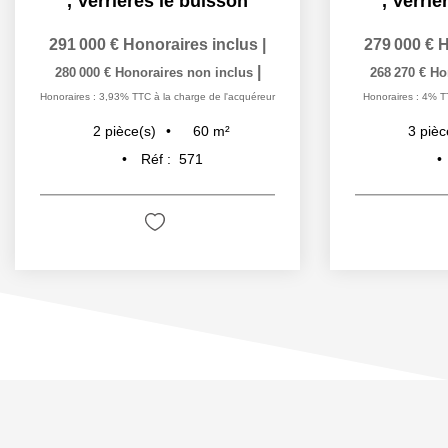
,
Verrieres le buisson
,
Verrie
291 000 €
Honoraires inclus
|
279 000 €
H
|
280 000 €
Honoraires non inclus
268 270 €
Ho
Honoraires : 3,93% TTC à la charge de l'acquéreur
Honoraires : 4% T
60
m²
2
pièce(s)
3
pièc
Réf :
571