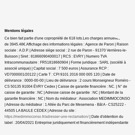
Mentions légales
Ce bien fait partie d'une copropriété de 618 lots.Les charges annuelles sont
de 3945.48€.
Affichage des informations légales : Agence de Paron | Raison
sociale : A.D.P. | Adresse siège social : 2 rue de Paron - 91370 Verrières-le-
Buisson | Siret : 81866090400017 | RCS : EVRY | Numero TVA
Intracommunautaire : FR51818660904 | Forme juridique : SARL (société à
associé unique) | Capital social : 7 500 euros | Assurance RCP :
VD7000001/20122 |
Carte T : CPI 9101 2016 000 005 120 | Date de
délivrance : 0000-00-00 | Lieu de délivrance : 2 cours Monseigneur Roméro -
CS 50135 91004 ÉVRY Cedex | Caisse de garantie financière : NC. | N° de
caisse de garantie : NC | Adresse caisse de garantie : NC | Montant de la
garantie financière : NC | Nom du médiateur : Association MEDIMMOCONSO
| Adresse du médiateur : 1 Allée du Parc de Mesemena - Bât A - CS25222 -
44505 LA BAULE CEDEX | Adresse du site :
https://medimmoconso.fr/adresser-une-reclamation/
| Date d'obtention du
label : 20/04/2021
Entreprise juridiquement et financièrement indépendante