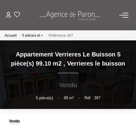
ACHETER
Accueil
5 pièces et +
Référence 397
VENDRE
Appartement Verrieres Le Buisson 5
pièce(s) 99.10 m2
,
Verrieres le buisson
BIENS VENDUS
Vendu
ESTIMATION
5
pièce(s)
•
99
m²
•
Réf : 397
Estimez Votre Bien En Ligne
Demandez Votre Estimation À L'agence
Vendu
AGENCE