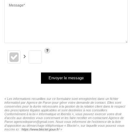
Message*
Envoyer le message
« Les informations recueillies sur ce formulaire sont enregistrées dans un fichier
informatisé par Agence de Paron pour gérer votre demande de contact. Elles sont
conservées pour la durée nécessaire à la gestion de la relation client dans le respect
des prescriptions légales applicables et sont destinées à nos conseillers
Conformément à la loi « informatique et libertés », vous pouvez exercer votre droit
d'accès aux données vous concernant et les faire rectifier en contactant Agence de
Paron agencedeparon@gmail.com. Nous vous informons de l'existence de la liste
d'opposition au démarchage téléphonique « Bloctel », sur laquelle vous pouvez vous
inscrire ici :
https://www.bloctel.gouv.fr/
»