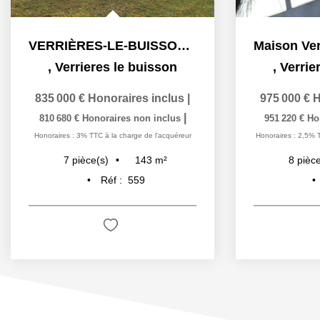
VERRIÈRES-LE-BUISSON - Maison familiale de 7 pièces, 143 m²...
,
Verrieres le buisson
,
Verrie
835 000 €
Honoraires inclus
|
975 000 €
H
|
810 680 €
Honoraires non inclus
951 220 €
Ho
Honoraires : 3% TTC à la charge de l'acquéreur
Honoraires : 2,5% 
143
m²
7
pièce(s)
8
pièce
Réf :
559