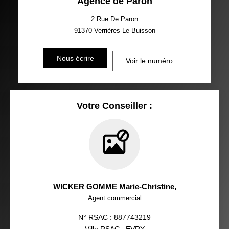
Agence de Paron
2 Rue De Paron
91370
Verrières-Le-Buisson
Nous écrire
Voir le numéro
Votre Conseiller :
WICKER GOMME Marie-Christine
,
Agent commercial
N° RSAC : 887743219
Ville RSAC : EVRY