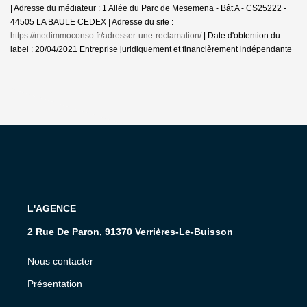
| Adresse du médiateur : 1 Allée du Parc de Mesemena - Bât A - CS25222 -
44505 LA BAULE CEDEX | Adresse du site :
https://medimmoconso.fr/adresser-une-reclamation/
| Date d'obtention du
label : 20/04/2021
Entreprise juridiquement et financièrement indépendante
L'AGENCE
2 Rue De Paron, 91370 Verrières-Le-Buisson
Nous contacter
Présentation