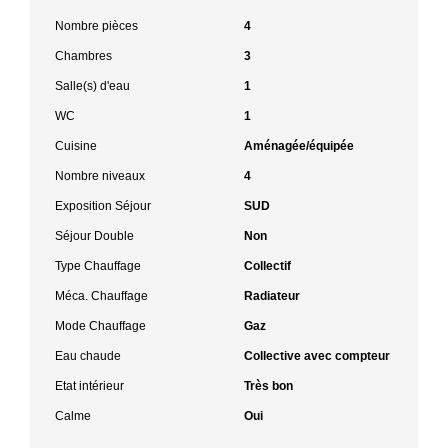
Nombre pièces
4
Chambres
3
Salle(s) d'eau
1
WC
1
Cuisine
Aménagée/équipée
Nombre niveaux
4
Exposition Séjour
SUD
Séjour Double
Non
Type Chauffage
Collectif
Méca. Chauffage
Radiateur
Mode Chauffage
Gaz
Eau chaude
Collective avec compteur
Etat intérieur
Très bon
Calme
Oui