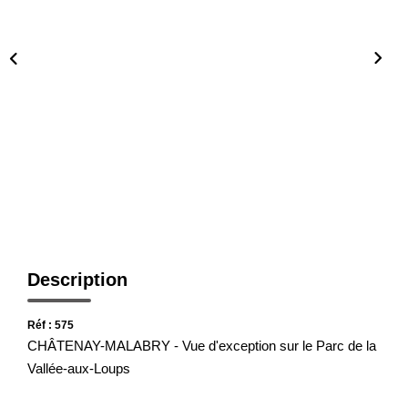
Présentation De L'agence
Nous Rejoindre
Nos Actualités
Avis Clients
CONTACT
Description
Réf : 575
CHÂTENAY-MALABRY - Vue d'exception sur le Parc de la
Vallée-aux-Loups