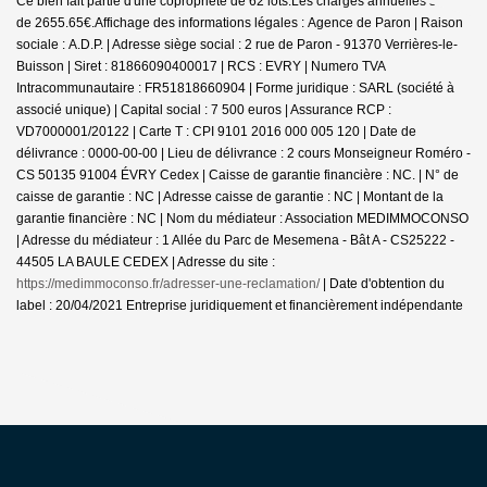
Ce bien fait partie d'une copropriété de 62 lots.Les charges annuelles sont
de 2655.65€.
Affichage des informations légales : Agence de Paron | Raison
sociale : A.D.P. | Adresse siège social : 2 rue de Paron - 91370 Verrières-le-
Buisson | Siret : 81866090400017 | RCS : EVRY | Numero TVA
Intracommunautaire : FR51818660904 | Forme juridique : SARL (société à
associé unique) | Capital social : 7 500 euros | Assurance RCP :
VD7000001/20122 |
Carte T : CPI 9101 2016 000 005 120 | Date de
délivrance : 0000-00-00 | Lieu de délivrance : 2 cours Monseigneur Roméro -
CS 50135 91004 ÉVRY Cedex | Caisse de garantie financière : NC. | N° de
caisse de garantie : NC | Adresse caisse de garantie : NC | Montant de la
garantie financière : NC | Nom du médiateur : Association MEDIMMOCONSO
| Adresse du médiateur : 1 Allée du Parc de Mesemena - Bât A - CS25222 -
44505 LA BAULE CEDEX | Adresse du site :
https://medimmoconso.fr/adresser-une-reclamation/
| Date d'obtention du
label : 20/04/2021
Entreprise juridiquement et financièrement indépendante