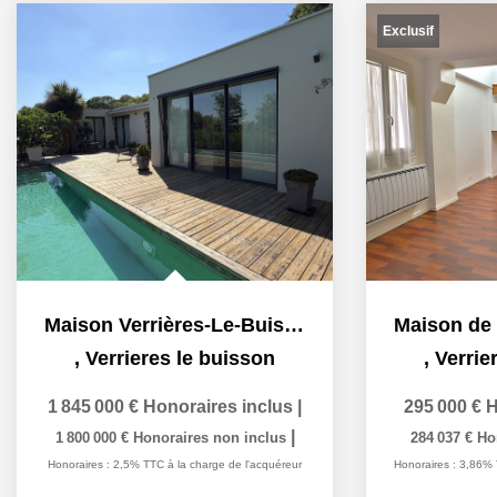
Exclusif
Maison Verrières-Le-Buisson 9 pièce(s) 300 m²
,
Verrieres le buisson
,
Verrie
1 845 000 €
Honoraires inclus
|
295 000 €
H
|
1 800 000 €
Honoraires non inclus
284 037 €
Ho
Honoraires : 2,5% TTC à la charge de l'acquéreur
Honoraires : 3,86% 