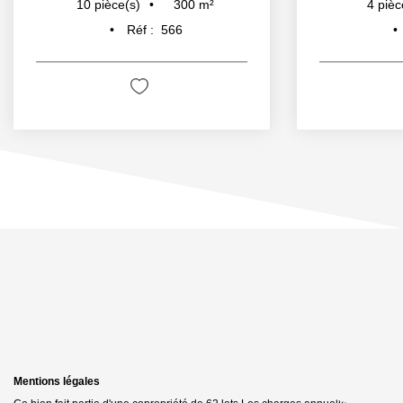
300
m²
10
pièce(s)
4
pièc
Réf :
566
Mentions légales