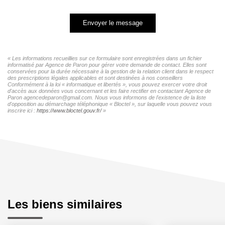
Envoyer le message
« Les informations recueillies sur ce formulaire sont enregistrées dans un fichier
informatisé par Agence de Paron pour gérer votre demande de contact. Elles sont
conservées pour la durée nécessaire à la gestion de la relation client dans le respect
des prescriptions légales applicables et sont destinées à nos conseillers
Conformément à la loi « informatique et libertés », vous pouvez exercer votre droit
d'accès aux données vous concernant et les faire rectifier en contactant Agence de
Paron agencedeparon@gmail.com. Nous vous informons de l'existence de la liste
d'opposition au démarchage téléphonique « Bloctel », sur laquelle vous pouvez vous
inscrire ici :
https://www.bloctel.gouv.fr/
»
Les biens similaires