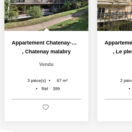
Appartement Chatenay-malabry 3 pièce(s) 68 m2
,
Chatenay malabry
,
Le ple
Vendu
67
m²
3
pièce(s)
2
pièc
Réf :
399