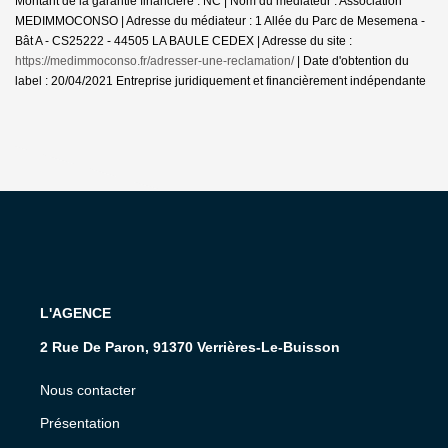
Montant de la garantie financière : NC | Nom du médiateur : Association
MEDIMMOCONSO | Adresse du médiateur : 1 Allée du Parc de Mesemena -
Bât A - CS25222 - 44505 LA BAULE CEDEX | Adresse du site :
https://medimmoconso.fr/adresser-une-reclamation/
| Date d'obtention du
label : 20/04/2021
Entreprise juridiquement et financièrement indépendante
L'AGENCE
2 Rue De Paron, 91370 Verrières-Le-Buisson
Nous contacter
Présentation