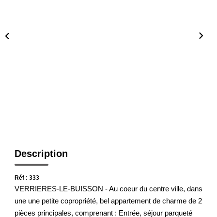
Présentation De L'agence
Nous Rejoindre
Nos Actualités
Avis Clients
CONTACT
Description
Réf : 333
VERRIERES-LE-BUISSON - Au coeur du centre ville, dans
une une petite copropriété, bel appartement de charme de 2
pièces principales, comprenant : Entrée, séjour parqueté