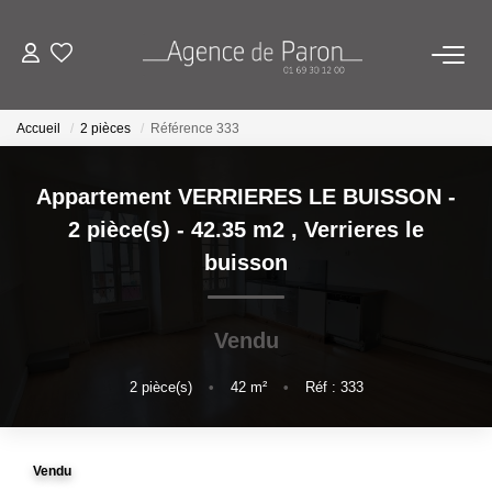
ACHETER
Accueil
2 pièces
Référence 333
VENDRE
Appartement VERRIERES LE BUISSON -
2 pièce(s) - 42.35 m2
,
Verrieres le
BIENS VENDUS
buisson
ESTIMATION
Vendu
Estimez Votre Bien En Ligne
2
pièce(s)
•
42
m²
•
Réf : 333
Demandez Votre Estimation À L'agence
Vendu
AGENCE