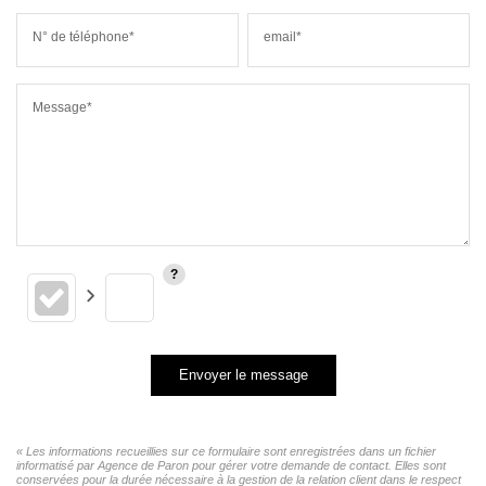
N° de téléphone*
email*
Message*
Envoyer le message
« Les informations recueillies sur ce formulaire sont enregistrées dans un fichier
informatisé par Agence de Paron pour gérer votre demande de contact. Elles sont
conservées pour la durée nécessaire à la gestion de la relation client dans le respect