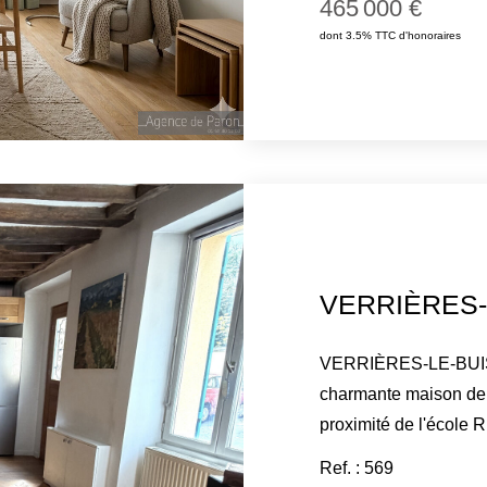
465 000 €
Garage avec accès dir
dont 3.5% TTC d'honoraires
chaufferie gaz, buande
VERRIÈRES-LE-BUISS
charmante maison de v
proximité de l'école Ru
trois niveaux parfaite
Ref. : 569
de-chaussée, l'entrée