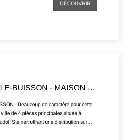
ect sur le jardin, une pièce de rangements,
DÉCOUVRIR
rie. Terrain clos de 355 m².
VERRIÈRES-LE-BUISSON - MAISON DE VILLE DE 85 M²
ON - Beaucoup de caractère pour cette
ille de 4 pièces principales située à
dolf Steiner, offrant une distribution sur
ment pensée pour la vie en famille. Au rez-
 ouvre sur un séjour parqueté chaleureux,