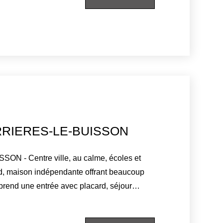
 palier de rangement, garage pour deux
lier, cave à vins, chaufferie gaz / buanderie,
ppentis. Édifiée sur un terrain
on séduit par ses volumes, sa fonctionnalité
idéale pour accueillir une famille en quête
éable à Verrières-le-Buisson.
RIERES-LE-BUISSON
N - Centre ville, au calme, écoles et
d, maison indépendante offrant beaucoup
mprend une entrée avec placard, séjour
 un balcon, cuisine aménagée, 2 belles
uche, WC indépendant. Au sous-sol total :