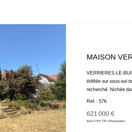
VERRIERES-LE-BUISS
édifiée sur sous-sol t
recherché. Nichée dans un environnement calme et agréable,
cette maison bénéfici
Ref. : 576
844 m², offrant un cadre de vie pr
621 000 €
Rez-de-chaussée surél
dont 3.5% TTC d'honoraires
terrasse et jardin, c
deux chambres avec p