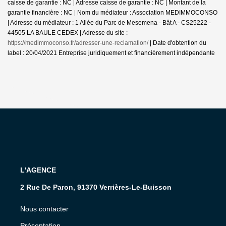
caisse de garantie : NC | Adresse caisse de garantie : NC | Montant de la
garantie financière : NC | Nom du médiateur : Association MEDIMMOCONSO
| Adresse du médiateur : 1 Allée du Parc de Mesemena - Bât A - CS25222 -
44505 LA BAULE CEDEX | Adresse du site :
https://medimmoconso.fr/adresser-une-reclamation/
| Date d'obtention du
label : 20/04/2021
Entreprise juridiquement et financièrement indépendante
L'AGENCE
2 Rue De Paron, 91370 Verrières-Le-Buisson
Nous contacter
Présentation