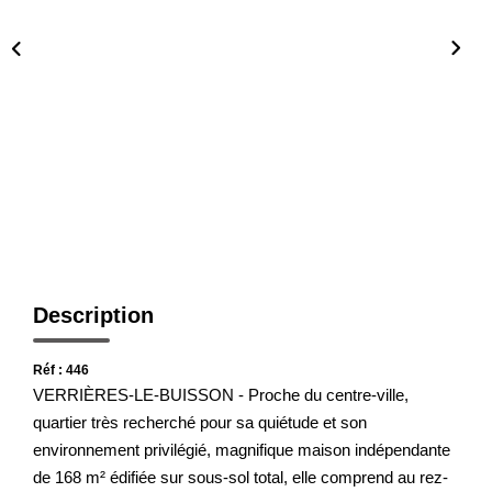
Présentation De L'agence
Nous Rejoindre
Nos Actualités
Avis Clients
CONTACT
Description
Réf : 446
VERRIÈRES-LE-BUISSON - Proche du centre-ville,
quartier très recherché pour sa quiétude et son
environnement privilégié, magnifique maison indépendante
de 168 m² édifiée sur sous-sol total, elle comprend au rez-