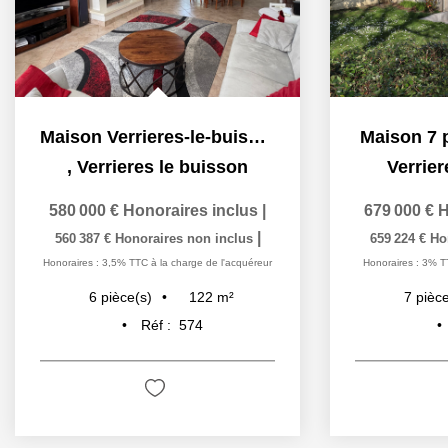
Maison Verrieres-le-buisson 6 pièce(s) 122.46 m2
Maison 7 
,
Verrieres le buisson
Verrier
580 000 €
Honoraires inclus
|
679 000 €
H
|
560 387 €
Honoraires non inclus
659 224 €
Ho
Honoraires : 3,5% TTC à la charge de l'acquéreur
Honoraires : 3% T
122
m²
6
pièce(s)
7
pièce
Réf :
574