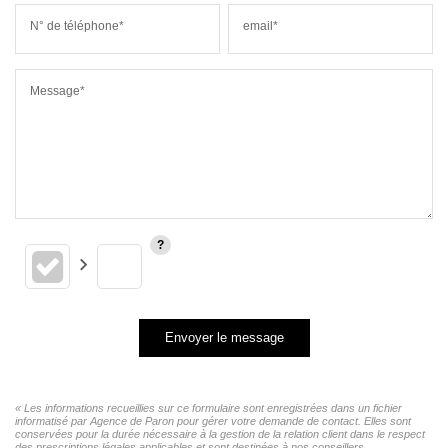
N° de téléphone*
email*
Message*
Envoyer le message
« Les informations recueillies sur ce formulaire sont enregistrées dans un fichier
informatisé par Agence de Paron pour gérer votre demande de contact. Elles sont
conservées pour la durée nécessaire à la gestion de la relation client dans le respect
des prescriptions légales applicables et sont destinées à nos conseillers