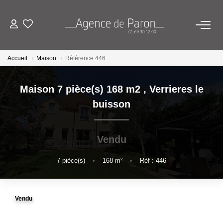
ACHETER
Accueil
Maison
Référence 446
VENDRE
Maison 7 pièce(s) 168 m2
,
Verrieres le
buisson
BIENS VENDUS
Vendu
ESTIMATION
7
pièce(s)
•
168
m²
•
Réf : 446
Estimez Votre Bien En Ligne
Demandez Votre Estimation À L'agence
Vendu
AGENCE