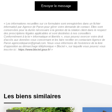
Envoyer le message
« Les informations recueillies sur ce formulaire sont enregistrées dans un fichier
informatisé par Agence de Paron pour gérer votre demande de contact. Elles sont
conservées pour la durée nécessaire à la gestion de la relation client dans le respect
des prescriptions légales applicables et sont destinées à nos conseillers
Conformément à la loi « informatique et libertés », vous pouvez exercer votre droit
d'accès aux données vous concernant et les faire rectifier en contactant Agence de
Paron agencedeparon@gmail.com. Nous vous informons de l'existence de la liste
d'opposition au démarchage téléphonique « Bloctel », sur laquelle vous pouvez vous
inscrire ici :
https://www.bloctel.gouv.fr/
»
Les biens similaires