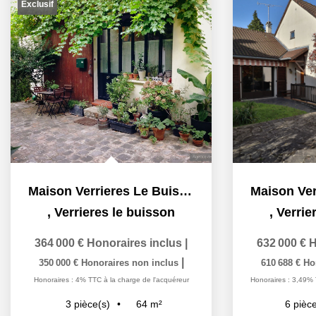
Exclusif
Maison Verrieres Le Buisson 3 pièce(s) 63,80 m2
,
Verrieres le buisson
,
Verrie
364 000 €
Honoraires inclus
|
632 000 €
H
|
350 000 €
Honoraires non inclus
610 688 €
Ho
Honoraires : 4% TTC à la charge de l'acquéreur
Honoraires : 3,49% 
64
m²
3
pièce(s)
6
pièce