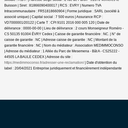
Buisson | Siret : 81866090400017 | RCS : EVRY | Numero TVA
Intracommunautaire : FR51818660904 | Forme juridique : SARL (société à
associé unique) | Capital social : 7 500 euros | Assurance RCP :
VD7000001/20122 |
Carte T : CPI 9101 2016 000 005 120 | Date de
délivrance : 0000-00-00 | Lieu de délivrance : 2 cours Monseigneur Roméro -
CS 50135 91004 ÉVRY Cedex | Caisse de garantie financière : NC. | N° de
caisse de garantie : NC | Adresse caisse de garantie : NC | Montant de la
garantie financière : NC | Nom du médiateur : Association MEDIMMOCONSO
| Adresse du médiateur : 1 Allée du Parc de Mesemena - Bât A - CS25222 -
44505 LA BAULE CEDEX | Adresse du site :
https://medimmoconso.fr/adresser-une-reclamation/
| Date d'obtention du
label : 20/04/2021
Entreprise juridiquement et financièrement indépendante