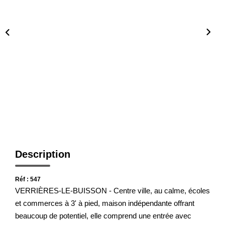
Présentation De L'agence
Nous Rejoindre
Nos Actualités
Avis Clients
CONTACT
Description
Réf : 547
VERRIÈRES-LE-BUISSON - Centre ville, au calme, écoles
et commerces à 3' à pied, maison indépendante offrant
beaucoup de potentiel, elle comprend une entrée avec