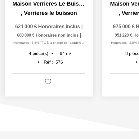
Maison Verrieres Le Buisson 4 pièce(s) 93.69 m2
,
Verrieres le buisson
,
Verrie
621 000 €
Honoraires inclus
|
975 000 €
H
|
600 000 €
Honoraires non inclus
951 220 €
Ho
Honoraires : 3,5% TTC à la charge de l'acquéreur
Honoraires : 2,5% 
94
m²
4
pièce(s)
8
pièce
Réf :
576