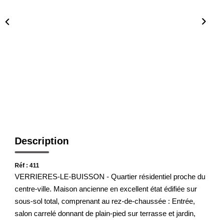
Présentation De L'agence
Nous Rejoindre
Nos Actualités
Avis Clients
CONTACT
Description
Réf : 411
VERRIERES-LE-BUISSON - Quartier résidentiel proche du
centre-ville. Maison ancienne en excellent état édifiée sur
sous-sol total, comprenant au rez-de-chaussée : Entrée,
salon carrelé donnant de plain-pied sur terrasse et jardin,