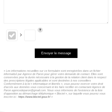
Envoyer le message
« Les informations recueillies sur ce formulaire sont enregistrées dans un fichier
informatisé par Agence de Paron pour gérer votre demande de contact. Elles sont
conservées pour la durée nécessaire à la gestion de la relation client dans le respect
des prescriptions légales applicables et sont destinées à nos conseillers
Conformément à la loi « informatique et libertés », vous pouvez exercer votre droit
d'accès aux données vous concernant et les faire rectifier en contactant Agence de
Paron agencedeparon@gmail.com. Nous vous informons de l'existence de la liste
d'opposition au démarchage téléphonique « Bloctel », sur laquelle vous pouvez vous
inscrire ici :
https://www.bloctel.gouv.fr/
»