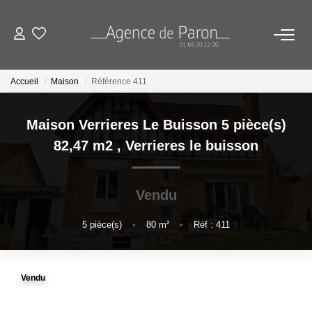
ACHETER
Accueil
Maison
Référence 411
VENDRE
Maison Verrieres Le Buisson 5 pièce(s)
82,47 m2
,
Verrieres le buisson
BIENS VENDUS
Vendu
ESTIMATION
5
pièce(s)
•
80
m²
•
Réf : 411
Estimez Votre Bien En Ligne
Demandez Votre Estimation À L'agence
Vendu
AGENCE