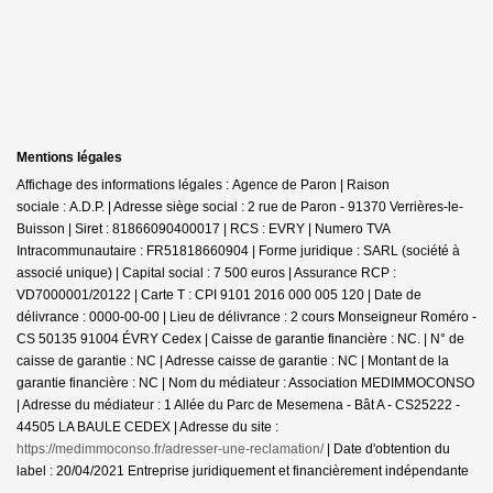
Mentions légales
Affichage des informations légales : Agence de Paron | Raison
sociale : A.D.P. | Adresse siège social : 2 rue de Paron - 91370 Verrières-le-
Buisson | Siret : 81866090400017 | RCS : EVRY | Numero TVA
Intracommunautaire : FR51818660904 | Forme juridique : SARL (société à
associé unique) | Capital social : 7 500 euros | Assurance RCP :
VD7000001/20122 |
Carte T : CPI 9101 2016 000 005 120 | Date de
délivrance : 0000-00-00 | Lieu de délivrance : 2 cours Monseigneur Roméro -
CS 50135 91004 ÉVRY Cedex | Caisse de garantie financière : NC. | N° de
caisse de garantie : NC | Adresse caisse de garantie : NC | Montant de la
garantie financière : NC | Nom du médiateur : Association MEDIMMOCONSO
| Adresse du médiateur : 1 Allée du Parc de Mesemena - Bât A - CS25222 -
44505 LA BAULE CEDEX | Adresse du site :
https://medimmoconso.fr/adresser-une-reclamation/
| Date d'obtention du
label : 20/04/2021
Entreprise juridiquement et financièrement indépendante