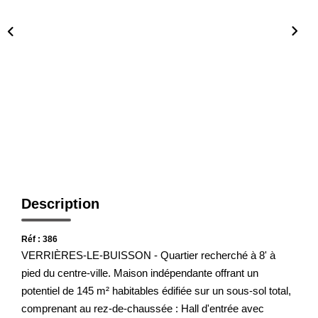
Présentation De L'agence
Nous Rejoindre
Nos Actualités
Avis Clients
CONTACT
Description
Réf : 386
VERRIÈRES-LE-BUISSON - Quartier recherché à 8' à
pied du centre-ville. Maison indépendante offrant un
potentiel de 145 m² habitables édifiée sur un sous-sol total,
comprenant au rez-de-chaussée : Hall d'entrée avec