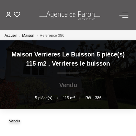
ACHETER
Accueil
Maison
Référence 386
VENDRE
Maison Verrieres Le Buisson 5 pièce(s)
115 m2
,
Verrieres le buisson
BIENS VENDUS
Vendu
ESTIMATION
5
pièce(s)
•
115
m²
•
Réf : 386
Estimez Votre Bien En Ligne
Demandez Votre Estimation À L'agence
Vendu
AGENCE