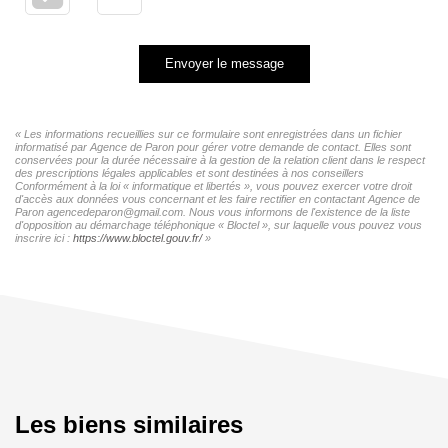
Envoyer le message
« Les informations recueillies sur ce formulaire sont enregistrées dans un fichier
informatisé par Agence de Paron pour gérer votre demande de contact. Elles sont
conservées pour la durée nécessaire à la gestion de la relation client dans le respect
des prescriptions légales applicables et sont destinées à nos conseillers
Conformément à la loi « informatique et libertés », vous pouvez exercer votre droit
d'accès aux données vous concernant et les faire rectifier en contactant Agence de
Paron agencedeparon@gmail.com. Nous vous informons de l'existence de la liste
d'opposition au démarchage téléphonique « Bloctel », sur laquelle vous pouvez vous
inscrire ici :
https://www.bloctel.gouv.fr/
»
Les biens similaires