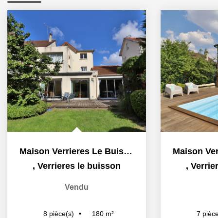
Maison Verrieres Le Buisson 8 pièce(s) 180 m2
,
Verrieres le buisson
,
Verrie
Vendu
180
m²
8
pièce(s)
7
pièce