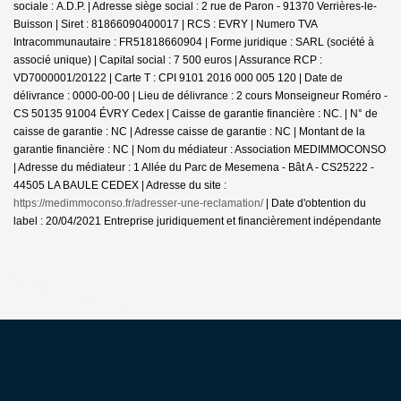
sociale : A.D.P. | Adresse siège social : 2 rue de Paron - 91370 Verrières-le-
Buisson | Siret : 81866090400017 | RCS : EVRY | Numero TVA
Intracommunautaire : FR51818660904 | Forme juridique : SARL (société à
associé unique) | Capital social : 7 500 euros | Assurance RCP :
VD7000001/20122 |
Carte T : CPI 9101 2016 000 005 120 | Date de
délivrance : 0000-00-00 | Lieu de délivrance : 2 cours Monseigneur Roméro -
CS 50135 91004 ÉVRY Cedex | Caisse de garantie financière : NC. | N° de
caisse de garantie : NC | Adresse caisse de garantie : NC | Montant de la
garantie financière : NC | Nom du médiateur : Association MEDIMMOCONSO
| Adresse du médiateur : 1 Allée du Parc de Mesemena - Bât A - CS25222 -
44505 LA BAULE CEDEX | Adresse du site :
https://medimmoconso.fr/adresser-une-reclamation/
| Date d'obtention du
label : 20/04/2021
Entreprise juridiquement et financièrement indépendante