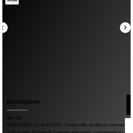
AGENCE
Présentation De L'agence
Nous Rejoindre
Nos Actualités
Avis Clients
CONTACT
Description
Réf : 332
VERRIERES-LE-BUISSON - Centre ville, écoles et commerces 
3 mn à pied. Maison de 5 pièces principales, comprenant au rez-