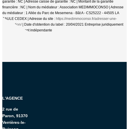
garantie : NC | Adresse caisse de garantie : NC | Montant de la garantie
financière : NC | Nom du médiateur : Association MEDIMMOCONSO | Adresse
du médiateur : 1 Allée du Parc de Mesemena - Bât A - CS25222 - 44505 LA
BAULE CEDEX | Adresse du site :
https://medimmoconso.fr/adresser-une-
reclamation/
| Date d'obtention du label : 20/04/2021
Entreprise juridiquement
et financièrement indépendante
L'AGENCE
2 rue de
Paron, 91370
Verrières-le-
Buisson