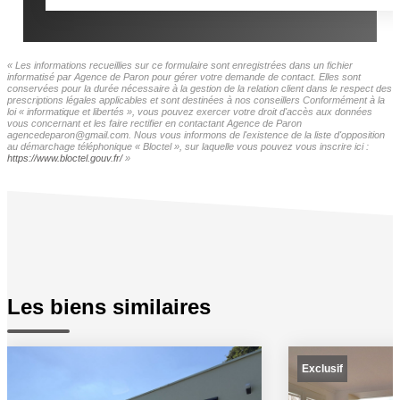
« Les informations recueillies sur ce formulaire sont enregistrées dans un fichier
informatisé par Agence de Paron pour gérer votre demande de contact. Elles sont
conservées pour la durée nécessaire à la gestion de la relation client dans le respect des
prescriptions légales applicables et sont destinées à nos conseillers Conformément à la
loi « informatique et libertés », vous pouvez exercer votre droit d'accès aux données
vous concernant et les faire rectifier en contactant Agence de Paron
agencedeparon@gmail.com. Nous vous informons de l'existence de la liste d'opposition
au démarchage téléphonique « Bloctel », sur laquelle vous pouvez vous inscrire ici :
https://www.bloctel.gouv.fr/
»
Les biens similaires
Exclusif