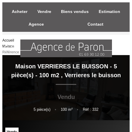
Acheter
Vendre
Biens vendus
Estimation
Agence
Contact
Accueil
ACHETER
Maison
Référence 332
VENDRE
Maison VERRIERES LE BUISSON - 5
pièce(s) - 100 m2
,
Verrieres le buisson
BIENS VENDUS
Vendu
ESTIMATION
5
pièce(s)
•
100
m²
•
Réf : 332
Estimez Votre Bien En Ligne
Demandez Votre Estimation À L'agence
Vendu