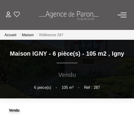
ACHETER
Accueil
Maison
Référence 287
VENDRE
Maison IGNY - 6 pièce(s) - 105 m2
,
Igny
BIENS VENDUS
Vendu
ESTIMATION
6
pièce(s)
•
105
m²
•
Réf : 287
Estimez Votre Bien En Ligne
Demandez Votre Estimation À L'agence
Vendu
AGENCE