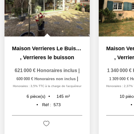
Maison Verrieres Le Buisson 6 pièce(s) 145 m2
,
Verrieres le buisson
,
Verrie
621 000 €
Honoraires inclus
|
1 340 000 €
|
600 000 €
Honoraires non inclus
1 309 000 €
H
Honoraires : 3,5% TTC à la charge de l'acquéreur
Honoraires : 2,37% 
145
m²
6
pièce(s)
10
pièc
Réf :
573