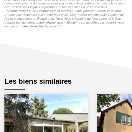
conservées pour la durée nécessaire à la gestion de la relation client dans le respect
des prescriptions légales applicables et sont destinées à nos conseillers
Conformément à la loi « informatique et libertés », vous pouvez exercer votre droit
d'accès aux données vous concernant et les faire rectifier en contactant Agence de
Paron agencedeparon@gmail.com. Nous vous informons de l'existence de la liste
d'opposition au démarchage téléphonique « Bloctel », sur laquelle vous pouvez vous
inscrire ici :
https://www.bloctel.gouv.fr/
»
Les biens similaires