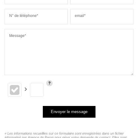
N° de téléphone*
email*
Message*
Envoyer le message
« Les informations recueillies sur ce formulaire sont enregistrées dans un fichier
informatisé par Agence de Paron pour gérer votre demande de contact. Elles sont