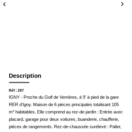
Présentation De L'agence
Nous Rejoindre
Nos Actualités
Avis Clients
CONTACT
Description
Réf : 287
IGNY - Proche du Golf de Verrières, à 9' à pied de la gare
RER d'Igny. Maison de 6 pièces principales totalisant 105
m² habitables. Elle comprend au rez-de-jardin : Entrée avec
placard, garage pour deux voitures, buanderie, chaufferie,
pièces de rangements. Rez-de-chaussée surélevé : Palier,